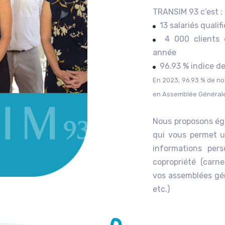
TRANSIM 93 c’est :
13 salariés qualifi
4 000 clients q
année
96.93 % indice de
En 2023, 96.93 % de nos
en Assemblée Générale.
Nous proposons ég
qui vous permet u
informations pers
copropriété (carn
vos assemblées gén
etc.)