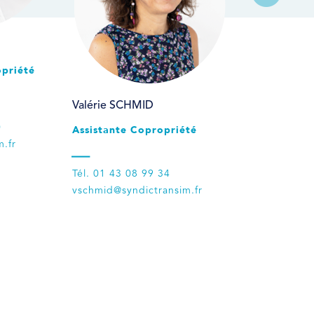
priété
Valérie SCHMID
0
Assistante Copropriété
.fr
Tél. 01 43 08 99 34
vschmid@syndictransim.fr